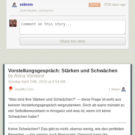
sebrem
3756 days ago
REPLY
DORTMUND, GERMANY
Share this story
Vorstellungsgespräch: Stärken und Schwächen
by Alina Vomend
Sunday April 24
th
, 2016
at
9:54 AM
Instaffo.com
1 Share
“Was sind Ihre Stärken und Schwächen?”
— diese Frage ist wohl aus
keinem Vorstellungsgespräch wegzudenken. Doch ab wann mündet zu
viel Selbstbewusstsein in Arroganz und was ist, wenn ich keine
Schwächen habe?
Keine Schwächen? Das gibt es nicht, ebenso wenig, wie den perfekten
Bewerber — das wissen auch Personaler. Dennoch kann die