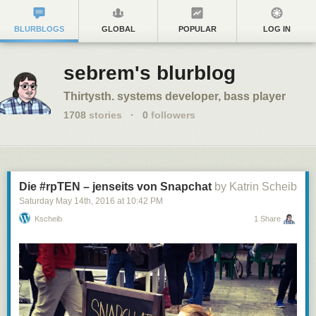
BLURBLOGS
GLOBAL
POPULAR
LOG IN
sebrem's blurblog
Thirtysth. systems developer, bass player
1708
stories
·
0
followers
Die #rpTEN – jenseits von Snapchat
by Katrin Scheib
Saturday May 14
th
, 2016
at
10:42 PM
Kscheib
1 Share