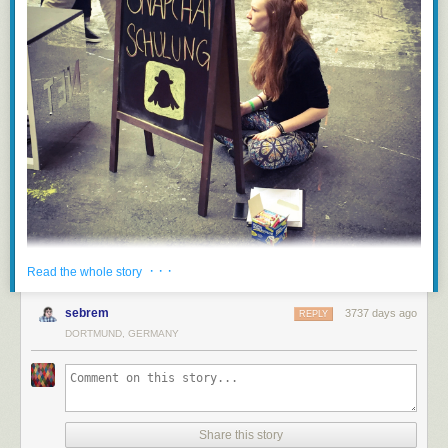
· · ·
Read the whole story
sebrem
3737 days ago
REPLY
Wozu war die zehnte
re:publica
gut, wenn man
schon vorher wusste
, wie
DORTMUND, GERMANY
Snapchat funktioniert? Ja, der Jahresrückblick Social-Media-Recht war
mal wieder großartig, Randall Munroe ist live genau so unterhaltsam wie
als Buch, die Verifizierungs-Arbeit von
Bellingcat
ist faszinierend und die
Lesung aus komplett abwegigen Bürgermails
an
Bundestagsabgeordnete hat einen Heidenspaß gemacht.
Share this story