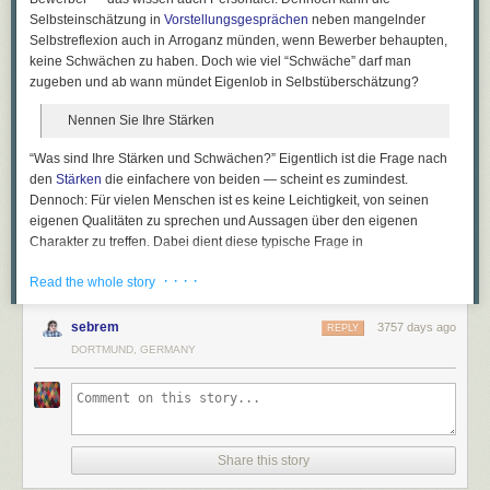
Selbsteinschätzung in
Vorstellungsgesprächen
neben mangelnder
Selbstreflexion auch in Arroganz münden, wenn Bewerber behaupten,
keine Schwächen zu haben. Doch wie viel “Schwäche” darf man
zugeben und ab wann mündet Eigenlob in Selbstüberschätzung?
Nennen Sie Ihre Stärken
“Was sind Ihre Stärken und Schwächen?”
Eigentlich ist die Frage nach
den
Stärken
die einfachere von beiden — scheint es zumindest.
Dennoch: Für vielen Menschen ist es keine Leichtigkeit, von seinen
eigenen Qualitäten zu sprechen und Aussagen über den eigenen
Charakter zu treffen. Dabei dient diese typische Frage in
Vorstellungsgesprächen
dazu, dass der potentiell neue Vorgesetzte sich
· · · ·
Read the whole story
ein Bild von Ihnen machen kann und nach dem Gespräch weiß, in
welchen Bereichen er besonders auf Sie zählen kann und wo Ihre
Schlüsselqualifikationen liegen. Deshalb wird häufig genau darauf
sebrem
3757 days ago
REPLY
abgezielt, Sie in Verlegenheit zu bringen, um zu sehen, wie Sie in
DORTMUND, GERMANY
schwierigen Situationen reagieren.
Doch Vorsicht: Bei der Darstellung Ihrer Stärken gilt es, ein gesundes
Mittelmaß zu finden und diese mit passenden Beispielen zu belegen:
Loben Sie sich nicht in den Himmel
Share this story
Finden Sie das richtige Maß aus Selbstbewusstsein und Bescheidenheit