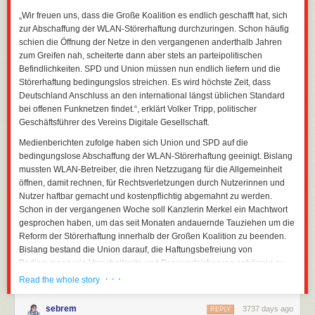
Verhältnismäßigkeit und Effektivität sowie der in der europäischen E-
„Wir freuen uns, dass die Große Koalition es endlich geschafft hat, sich
Commerce-Richtlinie verankerten unternehmerischen Handlungsfreiheit
zur Abschaffung der WLAN-Störerhaftung durchzuringen. Schon häufig
vereinbar ist.
schien die Öffnung der Netze in den vergangenen anderthalb Jahren
zum Greifen nah, scheiterte dann aber stets an parteipolitischen
Eine andere mögliche Rechtsunsicherheit für WLANs besteht seit Ende
Befindlichkeiten. SPD und Union müssen nun endlich liefern und die
2015 und betrifft Ansprüche auf Unterlassung. Hierzu erging Ende 2015
Störerhaftung bedingungslos streichen. Es wird höchste Zeit, dass
ein Urteil des Bundesgerichtshofs in einem Verfahren, in dem Vertreter
Deutschland Anschluss an den international längst üblichen Standard
der Musikindustrie Internetprovider zu Netzsperren gegen zwei
bei offenen Funknetzen findet.“, erklärt Volker Tripp, politischer
exemplarisch herausgesuchte Websites zwingen wollten. Dieses Ziel
Geschäftsführer des Vereins Digitale Gesellschaft.
wurde zwar nicht erreicht, jedoch laut Urteilsbegründung nur deshalb,
weil die Kläger nicht ausreichende Anstrengungen unternommen hatten,
Medienberichten zufolge haben sich Union und SPD auf die
zuerst direkt gegen die rechtsverletzenden Websites vorzugehen.
bedingungslose Abschaffung der WLAN-Störerhaftung geeinigt. Bislang
Grundsätzlich hielt der Bundesgerichtshof Netzsperren als letztes Mittel
mussten WLAN-Betreiber, die ihren Netzzugang für die Allgemeinheit
für zulässig. Ob eine Pflicht zu Netzsperren auch für WLANs bestehen
öffnen, damit rechnen, für Rechtsverletzungen durch Nutzerinnen und
könnte, war in ersten Analysen des Urteils zumindest als möglich
Nutzer haftbar gemacht und kostenpflichtig abgemahnt zu werden.
angesehen worden.
Schon in der vergangenen Woche soll Kanzlerin Merkel ein Machtwort
gesprochen haben, um das seit Monaten andauernde Tauziehen um die
Das wissen wir
Reform der Störerhaftung innerhalb der Großen Koalition zu beenden.
Die CDU und die SPD haben nun angekündigt, die Störerhaftung
Bislang bestand die Union darauf, die Haftungsbefreiung von
vollständig abschaffen zu wollen. Dies ist eine Absichtsbekundung. Ein
Bedingungen wie Vorschaltseite und Passwortsicherung anhängig zu
konkreter neuer Gesetzestext zur Abschaffung der Störerhaftung für
machen. Schon vor Merkels Einschreiten hatte sich der Generalanwalt
· · ·
Read the whole story
WLANs liegt derzeit nicht vor.
beim Europäischen Gerichtshof gegen spezifische Voraussetzungen für
Es besteht die Gefahr, dass der letztlich verabschiedete Gesetzestext
eine Haftungsfreistellung ausgesprochen.
sebrem
3737 days ago
REPLY
von dem abweicht, was nun angekündigt wurde. Wahrscheinlich wird