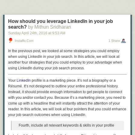
— unsichere Persönlichkeiten sind ebenso ungern gesehen wie
Angeber und Selbstüberschätzer — und bleiben Sie authentisch!
Konzentrieren Sie sich auf Ihr Stärken, die für die Stelle relevant sind.
Belegen Sie Ihre Stärken mit passenden Beispielen
How should you leverage LinkedIn in your job
Werfen Sie nicht unzählige Schlagworte in den Raum. Zeigen Sie
search?
by Mithun Sridharan
stattdessen Ihre Stärken an konkreten Beispielen aus Ihrem Werdegang
Sunday April 24
th
, 2016
at
9:53 AM
auf und belegen Sie diese mit der entsprechenden Erfahrung, die Sie
bereits gesammelt haben.
Instaffo.com
1 Share
In the previous post, we looked at some strategies you could employ
Schwächen zugeben, aber in Maßen
when using LinkedIn in your job search. In this article, we will look at
“Ich bin ein Perfektionist.”
another four strategies that you could employ to your advantage when
“Ich bin ungeduldig.”
using LinkedIn during your job search process.
“Ich arbeite zu viel.”
Your
LinkedIn
profile is a marketing piece. It’s not a biography or a
Diese Standardformulierungen bei der Frage nach Ihren Schwächen in
Résumé. It’s not designed to outline your entire professional history.
einem
Vorstellungsgespräch
sind alles andere als eine optimale Lösung
Instead, it should provide enough information to get people to connect
und sorgen bei Personalern eher für ein ungläubiges Schmunzeln. Auch
with you and/or contact you. Because it’s a marketing piece, you need to
gar keine Schwächen zu nennen, sorgt eher für ein negatives Bild bei
come up with a headline that will instantly attract the attention of your
Ihrem Gegenüber. Es entsteht der Eindruck, Sie hätten sich nicht
reader. In this article, we will look at four pointers that you could enhance
ausreichend auf das Gespräch vorbereitet. Und so tun, als hätte man
your job search outcomes when using LinkedIn.
keine Schwächen, ist auch nicht authentisch — schließlich ist niemand
perfekt.
Fourth, include all relevant keywords & skills in your profile
Zeigen Sie stattdessen, dass Sie sich mit Ihren
Schwächen
auseinander