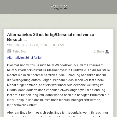
gelangt. Die Testsorten sind aber immer limitiert – sobald sie ausverkauft
Page 2
sind, kann man nur hoffen, dass sie tatsächlich in das RITTER SPORT
Sortiment aufgenommen werden. Das hängt aber wieder von vielen
Next Page of Stories
Loading...
Testergebnissen der Marktforschung und internen Tests ab. Ihr merkt
Alternativlos 36 ist fertig!Diesmal sind wir zu
Besuch ...
schon, die Produktentwicklung ist nicht einfach.
Wednesday April 27
th
, 2016
at
10:31 AM
Eigentlich hat jede Sorte in unserem Sortiment eine feste Farbe –
Fefes Blog
1 Share
Marzipan ist rot und Nugat trägt blau. Unsere Testsorten sind dagegen
Alternativlos 36 ist fertig
!
mit bunten Quadraten geschmückt – sieht auch richtig gut aus, oder?
Diesmal sind wir zu Besuch beim Wendelstein 7-X, dem Experiment
Für alle unter euch, die immer wieder etwas Neues ausprobieren wollen,
beim Max-Planck-Institut für Plasmaphysik in Greifswald. An dieser Stelle
sind unsere Testtafeln also ein echter Juwel. Es heißt also schnell
möchte ich mich nochmal herzlich für die Einladung bedanken und für
zugreifen und immer wieder neue, leckere Sorten entdecken!
die Verzögerung entschuldigen. Wir haben das schon vor fast einem
Monat aufgenommen, aber erst war unser Audioexperte weit weg im
Urlaub, dann dauerte das Schneiden etwas länger (weil die Sendung
fast drei Stunden lang ist!), dann war da noch ein nerviges Brummen auf
einer Tonspur, und das musste noch manuell nachgefiltert werden, …
eine schwere Geburt.
Habt ihr vielleicht schon mal eine unserer Testtafeln probiert? Schreibt
Aber am Ende lohnt es sich sehr, finde ich, jedenfalls wenn ihr auch nur
uns doch, welche Sorte das war und wie sie euch geschmeckt hat!