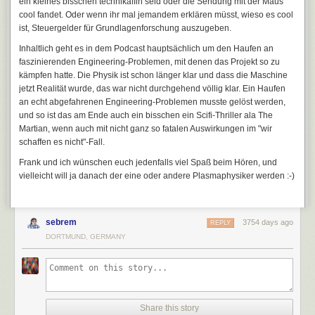
ein kleines bisschen technikaffin seid oder die Sendung mit der Maus
cool fandet. Oder wenn ihr mal jemandem erklären müsst, wieso es cool
ist, Steuergelder für Grundlagenforschung auszugeben.
Inhaltlich geht es in dem Podcast hauptsächlich um den Haufen an
faszinierenden Engineering-Problemen, mit denen das Projekt so zu
kämpfen hatte. Die Physik ist schon länger klar und dass die Maschine
jetzt Realität wurde, das war nicht durchgehend völlig klar. Ein Haufen
an echt abgefahrenen Engineering-Problemen musste gelöst werden,
und so ist das am Ende auch ein bisschen ein Scifi-Thriller ala The
Martian, wenn auch mit nicht ganz so fatalen Auswirkungen im "wir
schaffen es nicht"-Fall.
Frank und ich wünschen euch jedenfalls viel Spaß beim Hören, und
vielleicht will ja danach der eine oder andere Plasmaphysiker werden :-)
sebrem
3754 days ago
REPLY
DORTMUND, GERMANY
Share this story