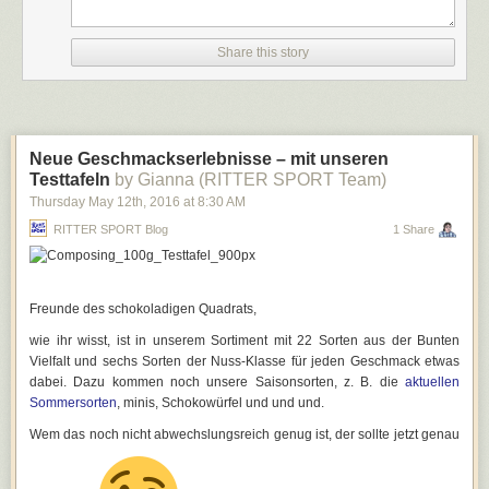
Rechtslage klargestellt und das Gesetz beschlossen ist. Wenn die
beteiligten Parteien sich beeilen, könnte die Gesetzesreform noch in
Share this story
diesem Herbst in Kraft treten.
Bis dahin bleiben wir wachsam.
Weiterführende Links
Bundeswirtschaftsministerium zum Reformvorhaben ab 2015:
Mehr
Neue Geschmackserlebnisse – mit unseren
Rechtssicherheit bei WLAN
Testtafeln
by Gianna (RITTER SPORT Team)
heise.de:
EU-Generalanwalt will Störerhaftung einschränken
Thursday May 12
th
, 2016
at
8:30 AM
Schlussanträge des Generalanwalts in der Rechtssache C-484/14
RITTER SPORT Blog
1 Share
Telepolis:
Urheberrechts-Netzsperren möglich
Offene Netze und Recht:
erste Analyse des BGH-Urteils zu Netzsperren
taz, Kommentar von Svenja Bergt:
A sagen, B tun
Rechtsanwalt Thomas Stadler:
Störerhaftung gibt es weiterhin
Freunde des schokoladigen Quadrats,
netzpolitik.org:
für Jubel ist es zu früh
wie ihr wisst, ist in unserem Sortiment mit 22 Sorten aus der Bunten
Bild
Vielfalt und sechs Sorten der Nuss-Klasse für jeden Geschmack etwas
Im Original von Dirk Vorderstraße auf
Wikipedia
,
CC BY 3.0
dabei. Dazu kommen noch unsere Saisonsorten, z. B. die
aktuellen
Tags:
Sommersorten
, minis, Schokowürfel und und und.
Überwachung im Alltag
Wem das noch nicht abwechslungsreich genug ist, der sollte jetzt genau
Urheberrecht