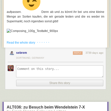
aufpassen.
Denn ab und zu könnt ihr bei uns eine kleine
Menge an Sorten kaufen, die wir gerade testen und die es weder im
Supermarkt, noch irgendwo sonst gibt!
Unsere Experten aus der Forschung und Entwicklung tüfteln das ganze
· · · · · ·
Read the whole story
Jahr über an neuen Sorten, setzen außergewöhnliche Zutaten ein und
verbessern Rezepturen. Sie lassen sich dabei von allen Seiten
sebrem
3739 days ago
REPLY
inspirieren, zum Beispiel durch Geschmackstrends, Kochrezepten, durch
DORTMUND, GERMANY
Ideen von Kollegen und besonders auch von euren Ideen aus der
SortenKreation
. Bestätigt dann auch die Marktforschung das Interesse
bzw. eine Kaufbereitschaft beim Kunden, werden die neuen Ideen ein
erstes Mal umgesetzt. Dazu werden viele Schokoladentafeln erst einmal
per Hand hergestellt, bis eine erste, zufriedenstellende Rezeptur
gefunden ist. Viele Sortenideen scheiden an diesem Punkt der
Share this story
Produktentwicklung leider schon aus – die Rezepturen, die überzeugen,
werden dann auf unseren riesigen Produktionsanalagen getestet.
ALT036: zu Besuch beim Wendelstein 7-X
Die so entstandenen kleinen Auflagen, die wir Testtafeln nennen,